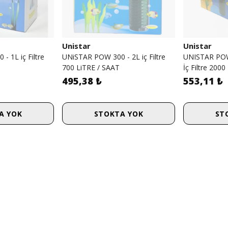
Unistar
Unistar
 1L iç Filtre
UNiSTAR POW 300 - 2L iç Filtre
UNISTAR POW
700 LiTRE / SAAT
İç Filtre 2000
495,38 ₺
553,11 ₺
A YOK
STOKTA YOK
ST