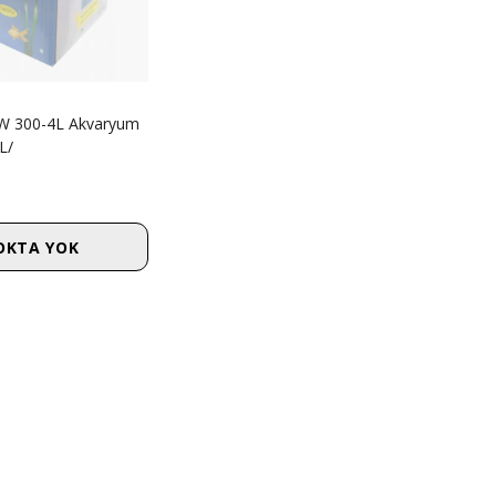
 300-4L Akvaryum
 L/
OKTA YOK