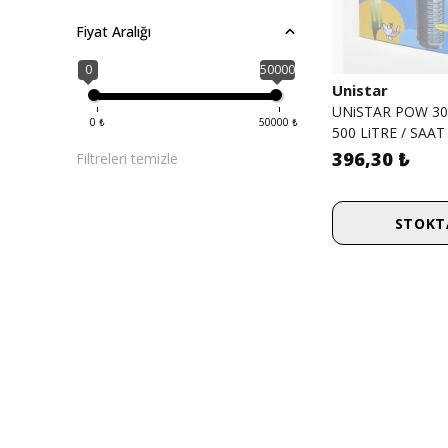
Fiyat Aralığı
0
50000
Unistar
UNiSTAR POW 300 -
0
₺
50000
₺
500 LiTRE / SAAT
396,30 ₺
Filtreleri temizle
STOKT