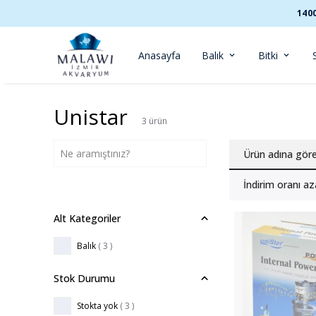
140
Anasayfa
Balık
Bitki
Unistar
3
ürün
Ürün adına gör
İndirim oranı az
Alt Kategoriler
Balık
(
3
)
Stok Durumu
Stokta yok
( 3 )