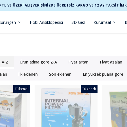
0 TL VE ÜZERİ ALIŞVERİŞİNİZDE ÜCRETSİZ KARGO VE 12 AY TAKSİT İMK
Sürüngen
Hobi Ansiklopedisi
3D Gez
Kurumsal
B
e A-Z
Ürün adına göre Z-A
Fiyat artan
Fiyat azalan
alan
İlk eklenen
Son eklenen
En yüksek puana göre
Tükendi
Tükendi