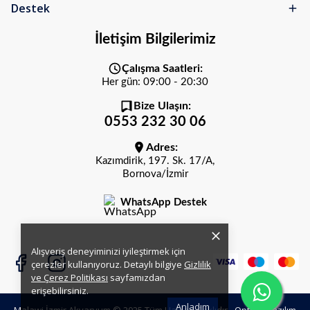
Destek
İletişim Bilgilerimiz
Çalışma Saatleri:
Her gün: 09:00 - 20:30
Bize Ulaşın:
0553 232 30 06
Adres:
Kazımdirik, 197. Sk. 17/A,
Bornova/İzmir
WhatsApp Destek
Alışveriş deneyiminizi iyileştirmek için
çerezler kullanıyoruz. Detaylı bilgiye
Gizlilik
ve Çerez Politikası
sayfamızdan
erişebilirsiniz.
Anladım