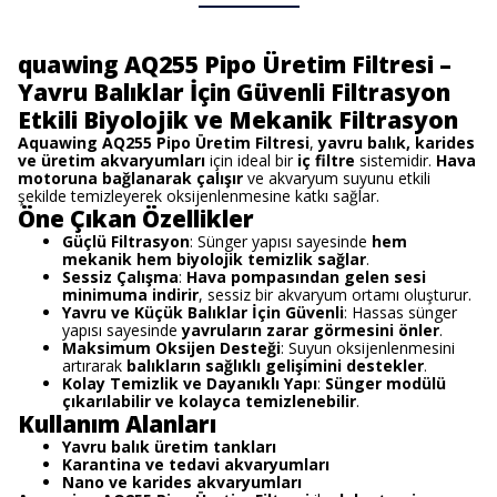
quawing AQ255 Pipo Üretim Filtresi –
Yavru Balıklar İçin Güvenli Filtrasyon
Etkili Biyolojik ve Mekanik Filtrasyon
Aquawing AQ255 Pipo Üretim Filtresi
,
yavru balık, karides
ve üretim akvaryumları
için ideal bir
iç filtre
sistemidir.
Hava
motoruna bağlanarak çalışır
ve akvaryum suyunu etkili
şekilde temizleyerek oksijenlenmesine katkı sağlar.
Öne Çıkan Özellikler
Güçlü Filtrasyon
: Sünger yapısı sayesinde
hem
mekanik hem biyolojik temizlik sağlar
.
Sessiz Çalışma
:
Hava pompasından gelen sesi
minimuma indirir
, sessiz bir akvaryum ortamı oluşturur.
Yavru ve Küçük Balıklar İçin Güvenli
: Hassas sünger
yapısı sayesinde
yavruların zarar görmesini önler
.
Maksimum Oksijen Desteği
: Suyun oksijenlenmesini
artırarak
balıkların sağlıklı gelişimini destekler
.
Kolay Temizlik ve Dayanıklı Yapı
:
Sünger modülü
çıkarılabilir ve kolayca temizlenebilir
.
Kullanım Alanları
Yavru balık üretim tankları
Karantina ve tedavi akvaryumları
Nano ve karides akvaryumları