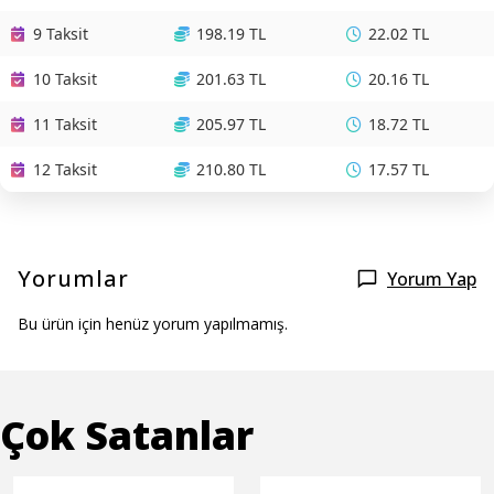
9 Taksit
198.19 TL
22.02 TL
10 Taksit
201.63 TL
20.16 TL
11 Taksit
205.97 TL
18.72 TL
12 Taksit
210.80 TL
17.57 TL
Yorumlar
Yorum Yap
Bu ürün için henüz yorum yapılmamış.
Çok Satanlar