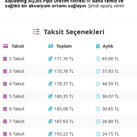
Aquawing AQ255 Pipo Üretim Filtresi
ile
daha temiz ve
sağlıklı bir akvaryum ortamı sağlayın
. Şimdi sipariş verin!
Taksit Seçenekleri
Taksit
Toplam
Aylık
2 Taksit
171.76 TL
85.88 TL
3 Taksit
173.78 TL
57.93 TL
4 Taksit
178.37 TL
44.59 TL
5 Taksit
180.35 TL
36.07 TL
6 Taksit
185.08 TL
30.85 TL
7 Taksit
187.63 TL
26.80 TL
8 Taksit
193.22 TL
24.15 TL