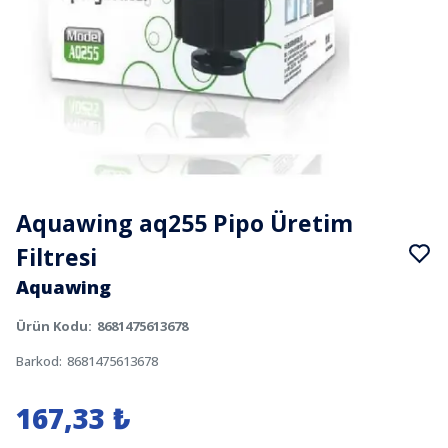
Aquawing aq255 Pipo Üretim
Filtresi
Aquawing
Ürün Kodu
:
8681475613678
Barkod
:
8681475613678
167,33 ₺