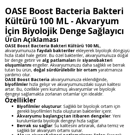
OASE Boost Bacteria Bakteri
Kültürü 100 ML - Akvaryum
İçin Biyolojik Denge Sağlayıcı
Ürün Açıklaması
OASE Boost Bacteria Bakteri Kültürü 100 ML
,
akvaryumunuza
faydalı bakteriler
ekleyerek biyolojik döngüyü
hızla stabil hale getirir. Bu özel bakteriler, akvaryumunuza doğal
bir denge getirir ve
alg patlamaları
ile
siyanobakteri
oluşumlarını
engeller. Akvaryumunuzu daha sağlıklı ve berrak
tutan bu ürün,
doğal sürdürülebilir bir ortam
yaratmanıza
yardımcı olur.
OASE Boost Bacteria
akvaryumunuza eklendiğinde,
biyofilmler
hızla gelişir ve akvaryumunuzdaki suyun kalitesi
artar. Bu, özellikle yeni kurulmuş akvaryumlar ve biyolojik
dengeyi sağlamakta zorlanan ortamlar için idealdir.
Özellikler
Biyofilmler oluşturur
: Sağlıklı bir biyolojik ortam için
gerekli biyofilmleri hızla oluşturan bakteriler içerir.
Akvaryumu başlangıçtan itibaren dengeler
: Yeni
kurulumlarda biyolojik dengeyi hızla sağlar.
Berrak su sağlar
: Su kalitesini artırarak, daha temiz ve
sağlıklı bir akvaryum ortamı sunar.