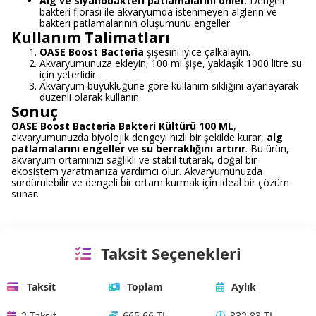
Alg ve siyanobakteri patlamalarını önler
: Dengeli
bakteri florası ile akvaryumda istenmeyen alglerin ve
bakteri patlamalarının oluşumunu engeller.
Kullanım Talimatları
OASE Boost Bacteria
şişesini iyice çalkalayın.
Akvaryumunuza ekleyin; 100 ml şişe, yaklaşık 1000 litre su
için yeterlidir.
Akvaryum büyüklüğüne göre kullanım sıklığını ayarlayarak
düzenli olarak kullanın.
Sonuç
OASE Boost Bacteria Bakteri Kültürü 100 ML
,
akvaryumunuzda biyolojik dengeyi hızlı bir şekilde kurar,
alg
patlamalarını engeller
ve
su berraklığını artırır
. Bu ürün,
akvaryum ortamınızı sağlıklı ve stabil tutarak, doğal bir
ekosistem yaratmanıza yardımcı olur. Akvaryumunuzda
sürdürülebilir ve dengeli bir ortam kurmak için ideal bir çözüm
sunar.
Taksit Seçenekleri
Taksit
Toplam
Aylık
2 Taksit
665.66 TL
332.83 TL