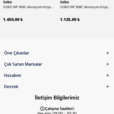
Sobo
Sobo
SOBO WP 909C Akvaryum Köşe İç Filtre 1600 l/h 28w
SOBO WP 808C Akvaryum Köşe İç Filtre 800 l/h 15w
1.450,00 ₺
1.125,00 ₺
Öne Çıkanlar
Çok Satan Markalar
Hesabım
Destek
İletişim Bilgilerimiz
Çalışma Saatleri:
Her gün: 09:00 - 20:30