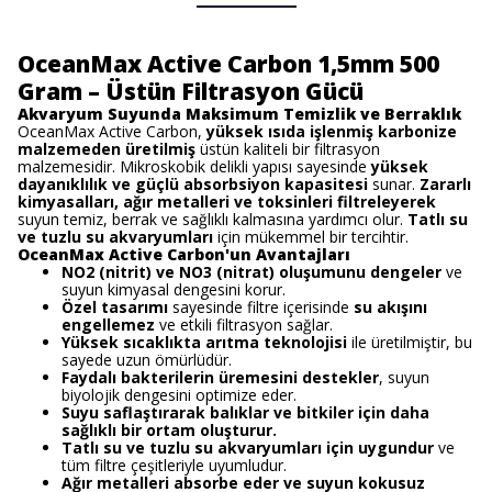
OceanMax Active Carbon 1,5mm 500
Gram – Üstün Filtrasyon Gücü
Akvaryum Suyunda Maksimum Temizlik ve Berraklık
OceanMax Active Carbon,
yüksek ısıda işlenmiş karbonize
malzemeden üretilmiş
üstün kaliteli bir filtrasyon
malzemesidir. Mikroskobik delikli yapısı sayesinde
yüksek
dayanıklılık ve güçlü absorbsiyon kapasitesi
sunar.
Zararlı
kimyasalları, ağır metalleri ve toksinleri filtreleyerek
suyun temiz, berrak ve sağlıklı kalmasına yardımcı olur.
Tatlı su
ve tuzlu su akvaryumları
için mükemmel bir tercihtir.
OceanMax Active Carbon'un Avantajları
NO2 (nitrit) ve NO3 (nitrat) oluşumunu dengeler
ve
suyun kimyasal dengesini korur.
Özel tasarımı
sayesinde filtre içerisinde
su akışını
engellemez
ve etkili filtrasyon sağlar.
Yüksek sıcaklıkta arıtma teknolojisi
ile üretilmiştir, bu
sayede uzun ömürlüdür.
Faydalı bakterilerin üremesini destekler
, suyun
biyolojik dengesini optimize eder.
Suyu saflaştırarak balıklar ve bitkiler için daha
sağlıklı bir ortam oluşturur.
Tatlı su ve tuzlu su akvaryumları için uygundur
ve
tüm filtre çeşitleriyle uyumludur.
Ağır metalleri absorbe eder ve suyun kokusuz