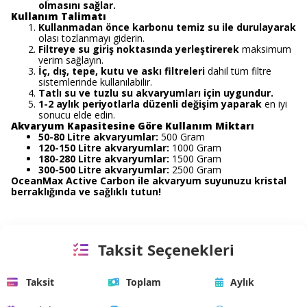
olmasını sağlar.
Kullanım Talimatı
Kullanmadan önce karbonu temiz su ile durulayarak
olası tozlanmayı giderin.
Filtreye su giriş noktasında yerleştirerek
maksimum
verim sağlayın.
İç, dış, tepe, kutu ve askı filtreleri
dahil tüm filtre
sistemlerinde kullanılabilir.
Tatlı su ve tuzlu su akvaryumları için uygundur.
1-2 aylık periyotlarla düzenli değişim yaparak
en iyi
sonucu elde edin.
Akvaryum Kapasitesine Göre Kullanım Miktarı
50-80 Litre akvaryumlar:
500 Gram
120-150 Litre akvaryumlar:
1000 Gram
180-280 Litre akvaryumlar:
1500 Gram
300-500 Litre akvaryumlar:
2500 Gram
OceanMax Active Carbon ile akvaryum suyunuzu kristal
berraklığında ve sağlıklı tutun!
Taksit Seçenekleri
Taksit
Toplam
Aylık